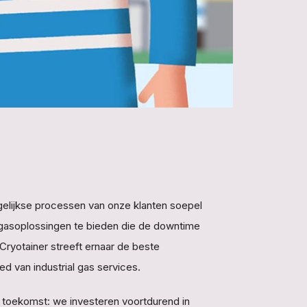
agelijkse processen van onze klanten soepel
ële gasoplossingen te bieden die de downtime
 Cryotainer streeft ernaar de beste
ied van industrial gas services.
 toekomst: we investeren voortdurend in