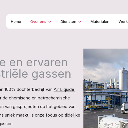
Home
Over ons
Diensten
Materialen
Werke
ke en ervaren
striële gassen
een 100% dochterbedrijf van
Air Liquide
,
voor de chemische en petrochemische
oeren van gasprojecten op het gebied van
s uniek maakt, is onze focus op tijdelijke
gassen.