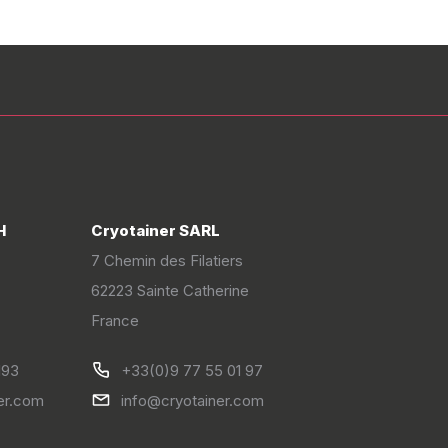
H
Cryotainer SARL
7 Chemin des Filatiers
62223 Sainte Catherine
France
193
+33(0)9 77 55 01 97
er.com
info@cryotainer.com