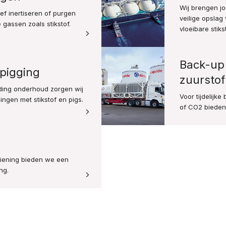
Wij brengen jo
ief inertiseren of purgen
veilige opsla
gassen zoals stikstof.
vloeibare stikst
Back-up 
pigging
zuursto
eiding onderhoud zorgen wij
Voor tijdelijk
ingen met stikstof en pigs.
of CO2 bieden 
rziening bieden we een
ng.