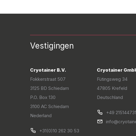
Vestigingen
Cryotainer B.V.
Cryotainer Gmb
Fokkerstraat 507
Fütingsweg 34
3125 BD Schiedam
47805 Krefeld
P.O. Box 130
Deutschland
3100 AC Schiedam
+49 21514473
Nederland
info@cryotain
+31(0)10 262 30 53