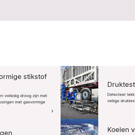
rmige stikstof
Druktes
Detecteer lekk
n volledig droog zijn met
veilige drukte
ssingen met gasvormige
Koelen v
rgen