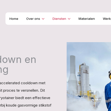
Home
Over ons
Diensten
Materialen
Werke
down en
ng
e accelerated cooldown met
 proces te versnellen. Dit
ryotainer biedt een effectieve
rbij koude gasvormige stikstof