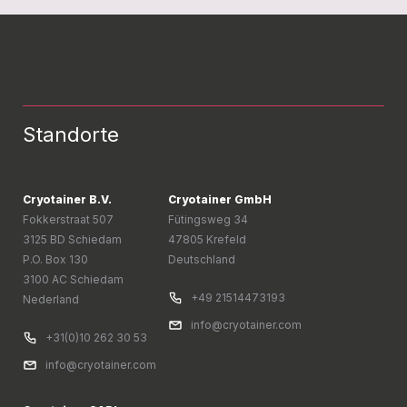
Standorte
Cryotainer B.V.
Cryotainer GmbH
Fokkerstraat 507
Fütingsweg 34
3125 BD Schiedam
47805 Krefeld
P.O. Box 130
Deutschland
3100 AC Schiedam
+49 21514473193
Nederland
info@cryotainer.com
+31(0)10 262 30 53
info@cryotainer.com